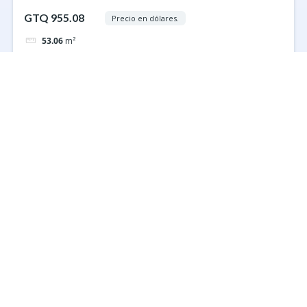
GTQ 955.08
Precio en dólares.
53.06
m²
En renta
Renta
Local Plaza Comercial Periférico Xela