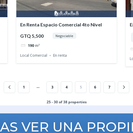
En Renta Espacio Comercial 4to Nivel
E
GTQ 5,500
Negociable
190
m²
Local Comercial
En renta
L
…
1
3
4
5
6
7
25 - 30 of 38 properties
AS VER UNA PROP