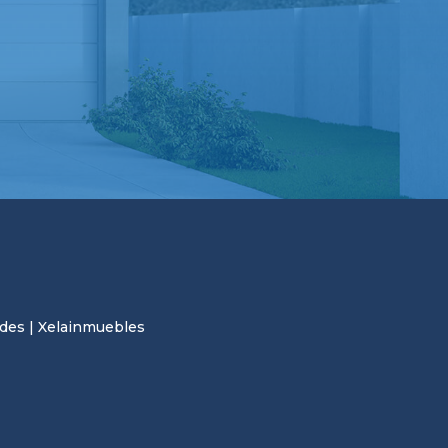
des | Xelainmuebles