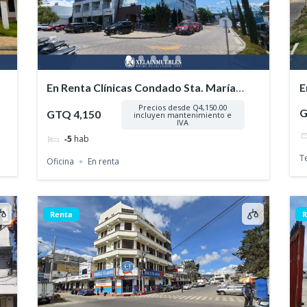
En Renta Clínicas Condado Sta. María
E
Zona 3 Xela
Precios desde Q4,150.00
G
GTQ 4,150
incluyen mantenimiento e
IVA
-5
hab
T
Oficina
En renta
Renta
R