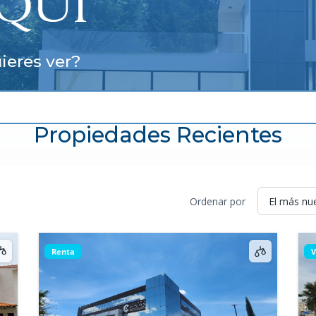
AQUÍ
ieres ver?
Propiedades Recientes
Ordenar por
Renta
V