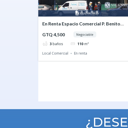
En Renta Espacio Comercial P. Benito
Juárez Xela
GTQ 4,500
Negociable
3
baños
110
m²
Local Comercial
En renta
¿DESE