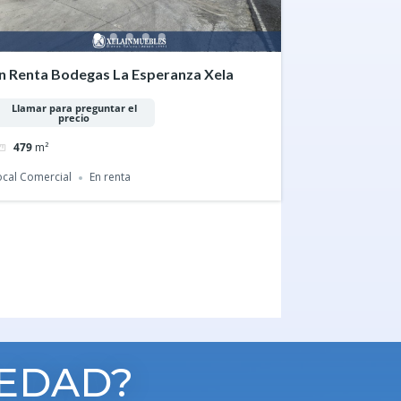
n Renta Bodegas La Esperanza Xela
Llamar para preguntar el
precio
479
m²
ocal Comercial
En renta
IEDAD?