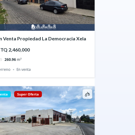
n Venta Propiedad La Democracia Xela
TQ 2,460,000
260.96
m²
erreno
En venta
enta
Super Oferta