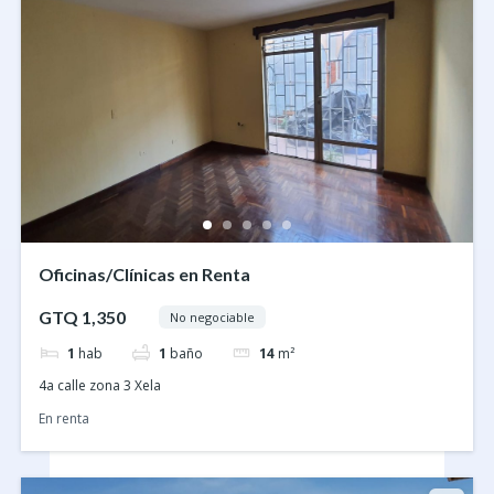
Oficinas/Clínicas en Renta
GTQ 1,350
No negociable
1
hab
1
baño
14
m²
4a calle zona 3 Xela
En renta