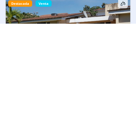
Destacada
Venta
Casa sobre carretera principal, punto comercial en
San Sebastian, Calzada las Palmas, Retalhuleu
GTQ 2,995,000
Negociable
5
hab
6
baños
1508
m²
Casa
En venta