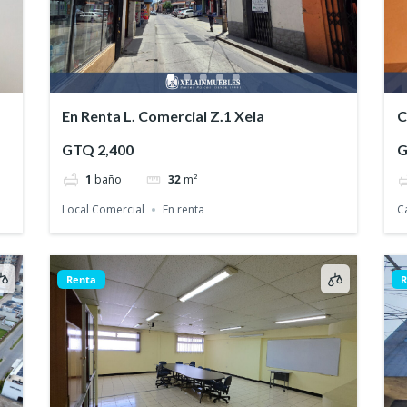
En Renta L. Comercial Z.1 Xela
C
GTQ 2,400
G
1
baño
32
m²
Local Comercial
En renta
C
Renta
R