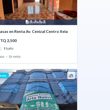
asas en Renta Av. Cenizal Centro Xela
TQ 2,500
1
baño
asa
En renta
enta