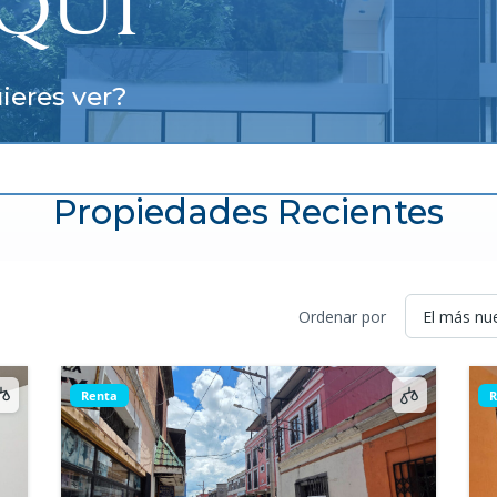
AQUÍ
ieres ver?
Propiedades Recientes
Ordenar por
Renta
R