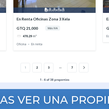
En Renta Oficinas Zona 3 Xela
E
GTQ 21,000
G
Más IVA
470.29
m²
Ed
Oficina
En renta
…
1
2
3
7
1 - 6 of 38 properties
AS VER UNA PROP