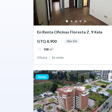
En Renta Oficinas Floresta Z. 9 Xela
GTQ 8,900
Más IVA
108
m²
Oficina
En renta
Venta