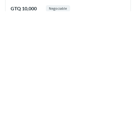
GTQ 10,000
Negociable
Edificio
En renta
Inicio
Venta
Renta
Contacto
Nosotros
Login
Ingreso de Agentes
Administrador de propiedades | Xelainmuebles