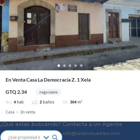
En Venta Casa La Democracia Z. 1 Xela
GTQ 2.34
negociable
4
hab
2
baños
304
m²
Casa
En venta
¿Qué estas buscando?
Contacta a un Agente
info@
xelainmuebles
.com