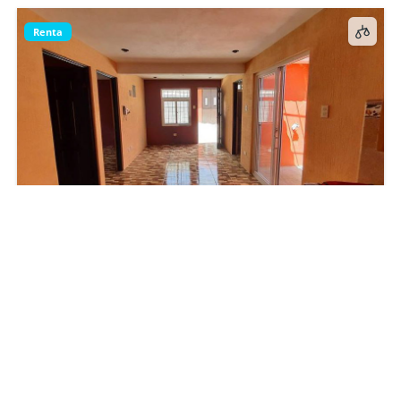
Renta
Casas en Renta Av. Cenizal Centro Xela
GTQ 2,500
1
baño
Casa
En renta