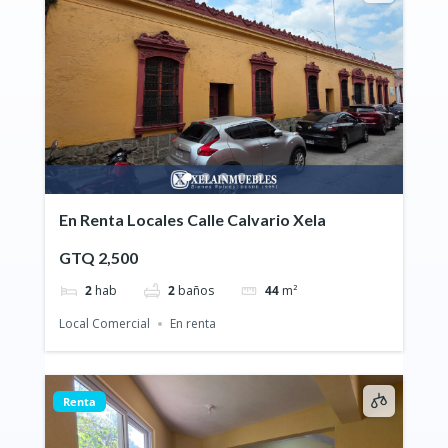
En Renta Locales Calle Calvario Xela
GTQ 2,500
2
hab
2
baños
44
m²
Local Comercial
En renta
Renta