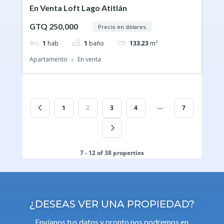
En Venta Loft Lago Atitlán
GTQ 250,000
Precio en dólares.
1
hab
1
baño
133.23
m²
Apartamento
En venta
…
1
2
3
4
7
7 - 12 of 38 properties
¿DESEAS VER UNA PROPIEDAD?
Envíanos tus datos y pronto nos podremos en