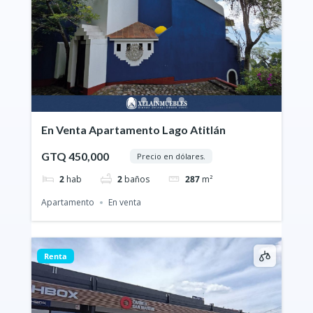
En Venta Apartamento Lago Atitlán
GTQ 450,000
Precio en dólares.
2
hab
2
baños
287
m²
Apartamento
En venta
Renta