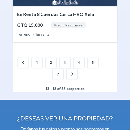
En Renta 8 Cuerdas Cerca HRO Xela
GTQ 15,000
Precio Negociable
Terreno
En renta
…
1
2
3
4
5
7
13 - 18 of 38 properties
¿DESEAS VER UNA PROPIEDAD?
Envíanos tus datos y pronto nos podremos en