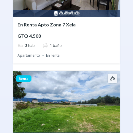
En Renta Apto Zona 7 Xela
GTQ 4,500
2
hab
1
baño
Apartamento
En renta
Renta