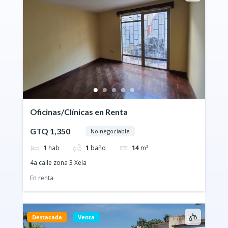
Oficinas/Clínicas en Renta
GTQ 1,350
No negociable
1
hab
1
baño
14
m²
4a calle zona 3 Xela
En renta
Destacada
Venta