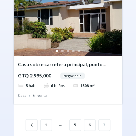
Casa sobre carretera principal, punto
comercial en San Sebastian, Calzada las
GTQ 2,995,000
Negociable
Palmas, Retalhuleu
5
hab
6
baños
1508
m²
Casa
En venta
…
1
5
6
7