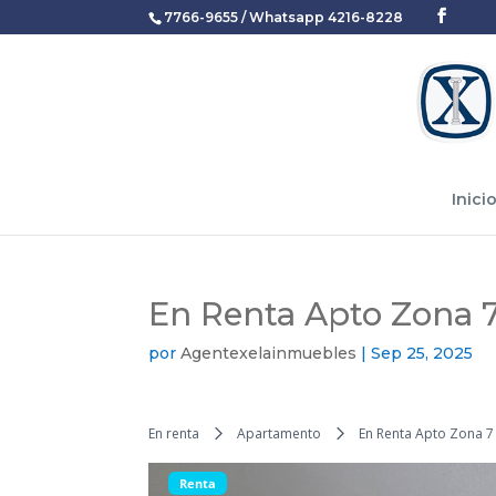
7766-9655 / Whatsapp 4216-8228
Inici
En Renta Apto Zona 7
por
Agentexelainmuebles
|
Sep 25, 2025
En renta
Apartamento
En Renta Apto Zona 7
Renta