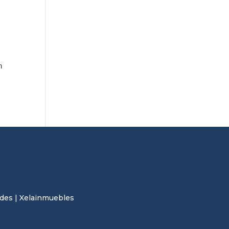
n
des | Xelainmuebles