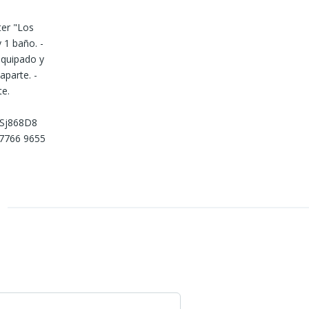
ter "Los
y 1 baño. -
equipado y
aparte. -
te.
jSj868D8
 7766 9655