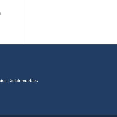
n
des | Xelainmuebles