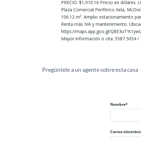
PRECIO: $1,910.16 Precio en dólares. 
Plaza Comercial Periférico Xela, McDon
106.12 m². Amplio estacionamiento para
Renta más IVA y mantenimiento. Ubica
https://maps.app.goo.gl/Q8E3uTYt1yw
Mayor información o cita: 5587 5054 /
Pregúntele a un agente sobre esta casa
Nombre*
Correo electróni