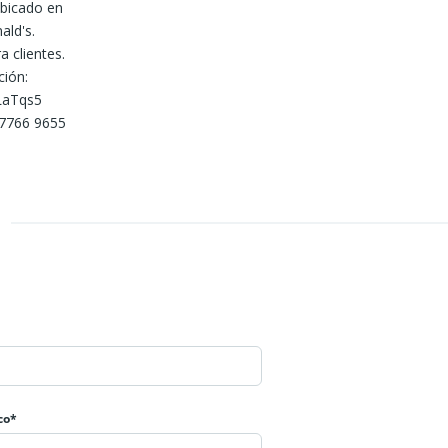
Ubicado en
ald's.
 clientes.
ción:
LaTqs5
 7766 9655
co*