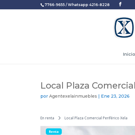
7766-9655 / Whatsapp 4216-8228
Inici
Local Plaza Comercial
por
Agentexelainmuebles
|
Ene 23, 2026
En renta
Local Plaza Comercial Periférico Xela
Renta